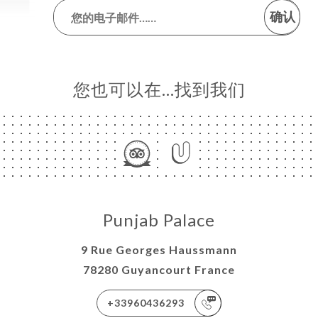
确认
您也可以在…找到我们
Punjab Palace
9 Rue Georges Haussmann
78280 Guyancourt France
+33960436293