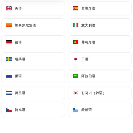
英语
英语
西班牙语
西班牙语
170 评论
加泰罗尼亚语
加泰罗尼亚语
意大利语
意大利语
SPÉCIALITÉS PAKISTANAISES - INDIENNES
9 Rue Georges Haussmann
德语
德语
葡萄牙语
葡萄牙语
78280 Guyancourt France
瑞典语
瑞典语
日语
日语
俄语
俄语
阿拉伯语
阿拉伯语
荷兰语
荷兰语
한국어（韩语）
한국어（韩语）
捷克语
捷克语
希腊语
希腊语
餐厅简介