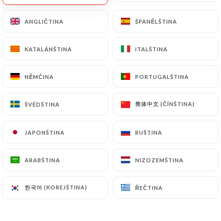
ANGLIČTINA
ANGLIČTINA
ŠPANĚLŠTINA
ŠPANĚLŠTINA
170 RECENZE
KATALÁNŠTINA
KATALÁNŠTINA
ITALŠTINA
ITALŠTINA
SPÉCIALITÉS PAKISTANAISES - INDIENNES
9 Rue Georges Haussmann
NĚMČINA
NĚMČINA
PORTUGALŠTINA
PORTUGALŠTINA
78280 Guyancourt France
简体中文 (ČÍNŠTINA)
简体中文 (ČÍNŠTINA)
ŠVÉDŠTINA
ŠVÉDŠTINA
JAPONŠTINA
JAPONŠTINA
RUŠTINA
RUŠTINA
ARABŠTINA
ARABŠTINA
NIZOZEMŠTINA
NIZOZEMŠTINA
한국어 (KOREJŠTINA)
한국어 (KOREJŠTINA)
ŘEČTINA
ŘEČTINA
Kdo jsme?