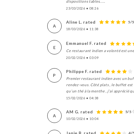
dispositions tables.....
23/03/2026
•
08:26
Aline L. rated
5/
A
18/03/2026
•
11:38
Emmanuel F. rated
E
Ce restaurant indien a volonté est une
20/02/2026
•
03:09
Philippe F. rated
P
Premier restaurant indien avec un buffe
rendez-vous. Côté plats , le buffet est 
qu’un thé à la menthe , j’ai apprécié qu’
15/02/2026
•
04:38
AM G. rated
5/5
A
10/02/2026
•
10:04
Janie B. rated
4/