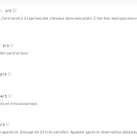
3/5
J’ai trouvé à 3 reprises des cheveux dans mes plats. C’est bon mais pas exa
5/5
fet varié et bon
2/5
4/5
oix et très savoureux
5/5
 apprécié. Groupe de 15 très satisfait. Appeler après la réservation déjà pour 