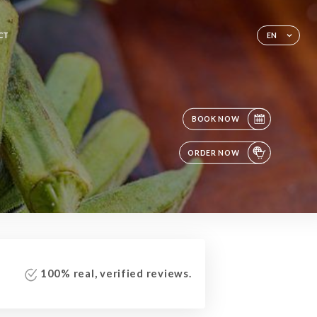
CT
EN
BOOK NOW
ORDER NOW
100% real, verified reviews.