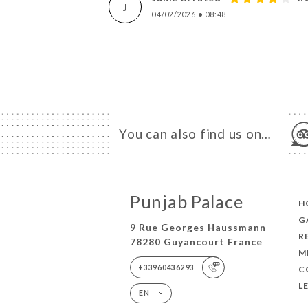
J
04/02/2026
•
08:48
You can also find us on…
Punjab Palace
H
G
9 Rue Georges Haussmann
R
78280 Guyancourt France
M
+33960436293
C
L
EN