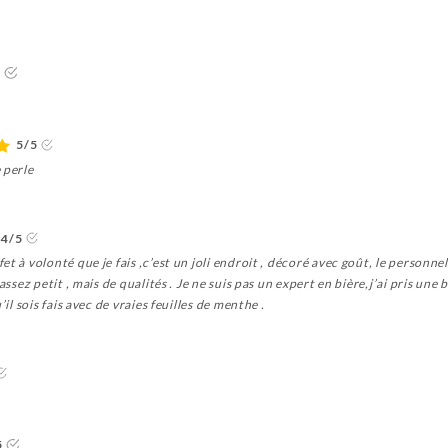
5
5/5
 perle
4/5
t à volonté que je fais ,c’est un joli endroit , décoré avec goût, le personnel 
assez petit , mais de qualités . Je ne suis pas un expert en bière,j’ai pris une
il sois fais avec de vraies feuilles de menthe .
5