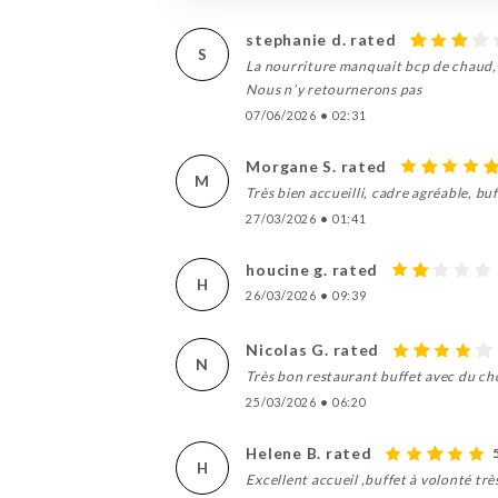
stephanie d. rated
S
La nourriture manquait bcp de chaud, 
Nous n’y retournerons pas
07/06/2026
•
02:31
Morgane S. rated
M
Très bien accueilli, cadre agréable, buf
27/03/2026
•
01:41
houcine g. rated
H
26/03/2026
•
09:39
Nicolas G. rated
N
Très bon restaurant buffet avec du ch
25/03/2026
•
06:20
Helene B. rated
H
Excellent accueil ,buffet à volonté très